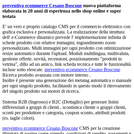
preventivo ecommerce Cesano Boscone
nuova piattaforma
elaborata in 20 anni di esperienza nello shop online e super
testata
E' un vero e proprio catalogo CMS per il commercio elettronico con
grafica esclusiva e personalizzata. La realizzazione della struttura
dell' e-Commerce dinamico prevede l'
implementazione infinita di
schede prodotto con relative immagini
, ingrandimento zoom
personalizzato. Multi immagini per ogni prodotto con ottimizzazione
resize automatico durante l'upload. Moduli multilingua, multivaluta,
gestione offerte, novità, recensioni, posizionamento "prodotti in
vetrina", dillo ad un amico, link scheda tecnica e tutte le funzionalità
incluse sotto elencate.
preventivo ecommerce Cesano Boscone
Ricerca prodotto avanzata con motore interno .
Inoltre è presente una
generazione dei metatag automatica o manuale
per ogni singolo prodotto
, facilitando in questo modo il ritrovamento
del singolo prodotto sui motori di ricerca.
Sistema B2B (Ingrosso) e B2C (Dettaglio) per generare listini
differenziati a gruppi di clienti
, scontistica cliente o gruppi clienti,
sconti per produttore e categoria, coupon sconto, attributi prodotti
(es. taglie colori).
preventivo ecommerce Cesano Boscone
CMS per la
creazione
illimitata di pagine
come azienda, condizioni di vendita, pagamenti e