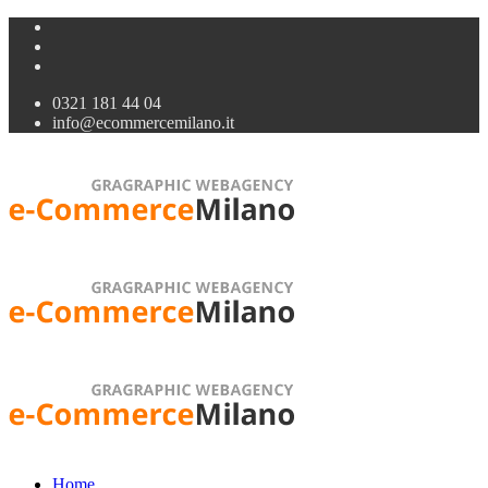
0321 181 44 04
info@ecommercemilano.it
Home