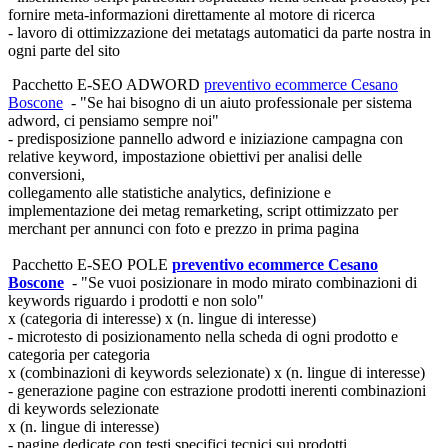
fornire meta-informazioni direttamente al motore di ricerca
- lavoro di ottimizzazione dei metatags automatici da parte nostra in
ogni parte del sito
Pacchetto E-SEO ADWORD
preventivo ecommerce Cesano
Boscone
- "Se hai bisogno di un aiuto professionale per sistema
adword, ci pensiamo sempre noi"
- predisposizione pannello adword e iniziazione campagna con
relative keyword, impostazione obiettivi per analisi delle
conversioni,
collegamento alle statistiche analytics, definizione e
implementazione dei metag remarketing, script ottimizzato per
merchant per annunci con foto e prezzo in prima pagina
Pacchetto E-SEO POLE
preventivo ecommerce Cesano
Boscone
- "Se vuoi posizionare in modo mirato combinazioni di
keywords riguardo i prodotti e non solo"
x (categoria di interesse) x (n. lingue di interesse)
- microtesto di posizionamento nella scheda di ogni prodotto e
categoria per categoria
x (combinazioni di keywords selezionate) x (n. lingue di interesse)
- generazione pagine con estrazione prodotti inerenti combinazioni
di keywords selezionate
x (n. lingue di interesse)
- pagine dedicate con testi specifici tecnici sui prodotti