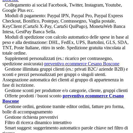
Collegamento ai social Facebook, Twitter, Instagram, Youtube,
Google Plus ecc.
Moduli di pagamento: Paypal IPN, Paypal Pro, Paypal Express
Checkout, Bonifico, Postepay, Contrassegno, Vaglia postale,
KeyClient (CartaSi X-Pay, CartaSi QuiPago), MonetaWeb Banca
Intesa, GestPay Banca Sella.
Moduli di spedizione con calcolo automatico delle spese in base al
peso e alla destinazione: DHL, FedEx, UPS, Bartolini, GLS, SDA,
TNT, Poste Italiane, ritiro in sede. Spedizione gratuita vincolata al
totale ordine.
Supplementi personalizzati (es.: ricarico per contrassegno,
spedizione assicurata)
preventivo ecommerce Cesano Boscone
Gestione illimitata gruppi clienti (es.: privati B2C/ aziende B2B) e
sconti e prezzi personalizzati per gruppi o singoli utenti.
Assegnazione automatica dei clienti al gruppo di appartenenza in
fase di iscrizione.
Gestione sconti per produttore e/o categorie, cliente, gruppi clienti
Offerte prodotti / buoni sconto
preventivo ecommerce Cesano
Boscone
Gestione ordini, gestione tramite editor ordini, fatture pro forma,
bolle di accompagnamento
Gestione richiesta preventivi
Filtro di ricerca dinamico interattivo
Smart suggest: suggerimento automatico parole chiave nel filtro di