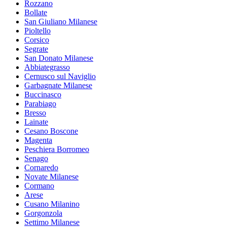
Rozzano
Bollate
San Giuliano Milanese
Pioltello
Corsico
Segrate
San Donato Milanese
Abbiategrasso
Cernusco sul Naviglio
Garbagnate Milanese
Buccinasco
Parabiago
Bresso
Lainate
Cesano Boscone
Magenta
Peschiera Borromeo
Senago
Cornaredo
Novate Milanese
Cormano
Arese
Cusano Milanino
Gorgonzola
Settimo Milanese