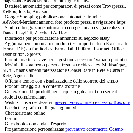
magazzino e associazione ad immagine relativa
Datafeed automatici per comparatori di prezzi come Trovaprezzi,
Kelkoo, Idealo, Amazon
Google Shopping pubblicazione automatica tramite
AdWord/Merchant annunci foto prodotto prezzi navigazione https
Studio e Integrazione automatica con gestionali es. già realizzati
Danea EasyFatt, Zucchetti AdHoc
Interfaccia per pubblicazione annuncio su negozio eBay
Aggiornamenti automatici prodotti (es.: import dati da Excel o altri
formati DB) da fornitori es. Farmadati, Unifarm, Esprinet, Office
Distribution, Spicers
Prodotti master / slave per la gestione accessori / varianti prodotto
Moduli di pagamento personalizzati su richiesta, es. Multisafepay,
SKrill, finanziamenti rateizzazione Consel Rate in Rete e Carta in
Rete, Agos e altri
Offerta a tempo con visualizzazione dello scorrere del tempo
Prodotti omaggio alla conferma d'ordine
Generazione kit prodotti per l'acquisto guidato di una serie di
prodotti complementari
Wishlist - lista dei desideri
preventivo ecommerce Cesano Boscone
Pacchetti e grafica di lingua aggiuntivi
Chat assistente online
Forum
Guestbook - domanda all'esperto
Programmazione personalizzata
preventivo ecommerce Cesano