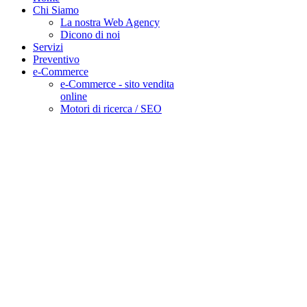
Chi Siamo
La nostra Web Agency
Dicono di noi
Servizi
Preventivo
e-Commerce
e-Commerce - sito vendita
online
Motori di ricerca / SEO
DESIDERI UN
PREVENTIVO
DETTAGLIATO
COSA ASPETTI CHIAMA IL
0321 181 44 04