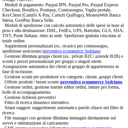
Moduli di pagamento: Paypal IPN, Paypal Pro, Paypal Express
Checkout, Bonifico, Postepay, Contrassegno, Vaglia postale,
KeyClient (CartaSi X-Pay, CartaSi QuiPago), MonetaWeb Banca
Intesa, GestPay Banca Sella.
Moduli di spedizione con calcolo automatico delle spese in base al
peso e alla destinazione: DHL, FedEx, UPS, Bartolini, GLS, SDA,
TNT, Poste Italiane, ritiro in sede. Spedizione gratuita vincolata al
totale ordine.
Supplementi personalizzati (es.: ricarico per contrassegno,
spedizione assicurata)
preventivo ecommerce Sedriano
Gestione illimitata gruppi clienti (es.: privati B2C/ aziende B2B) e
sconti e prezzi personalizzati per gruppi o singoli utenti.
Assegnazione automatica dei clienti al gruppo di appartenenza in
fase di iscrizione.
Gestione sconti per produttore e/o categorie, cliente, gruppi clienti
Offerte prodotti / buoni sconto
preventivo ecommerce Sedriano
Gestione ordini, gestione tramite editor ordini, fatture pro forma,
bolle di accompagnamento
Gestione richiesta preventivi
Filtro di ricerca dinamico interattivo
Smart suggest: suggerimento automatico parole chiave nel filtro di
ricerca
File manager con gestione illimitata immagini direttamente sul
server e ottimizazione al caricamento