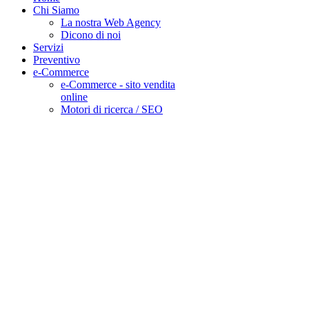
Chi Siamo
La nostra Web Agency
Dicono di noi
Servizi
Preventivo
e-Commerce
e-Commerce - sito vendita
online
Motori di ricerca / SEO
DESIDERI UN
PREVENTIVO
DETTAGLIATO
COSA ASPETTI CHIAMA IL
0321 181 44 04