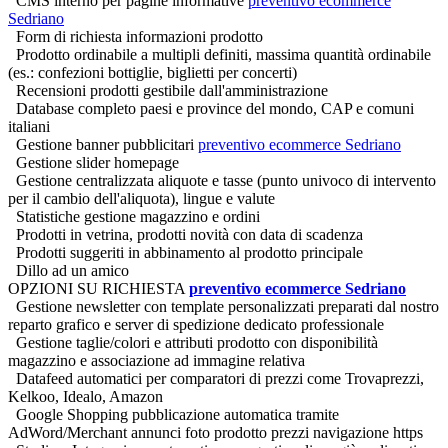
CMS interno per pagine informative
preventivo ecommerce
Sedriano
Form di richiesta informazioni prodotto
Prodotto ordinabile a multipli definiti, massima quantità ordinabile
(es.: confezioni bottiglie, biglietti per concerti)
Recensioni prodotti gestibile dall'amministrazione
Database completo paesi e province del mondo, CAP e comuni
italiani
Gestione banner pubblicitari
preventivo ecommerce Sedriano
Gestione slider homepage
Gestione centralizzata aliquote e tasse (punto univoco di intervento
per il cambio dell'aliquota), lingue e valute
Statistiche gestione magazzino e ordini
Prodotti in vetrina, prodotti novità con data di scadenza
Prodotti suggeriti in abbinamento al prodotto principale
Dillo ad un amico
OPZIONI SU RICHIESTA
preventivo ecommerce Sedriano
Gestione newsletter con template personalizzati preparati dal nostro
reparto grafico e server di spedizione dedicato professionale
Gestione taglie/colori e attributi prodotto con disponibilità
magazzino e associazione ad immagine relativa
Datafeed automatici per comparatori di prezzi come Trovaprezzi,
Kelkoo, Idealo, Amazon
Google Shopping pubblicazione automatica tramite
AdWord/Merchant annunci foto prodotto prezzi navigazione https