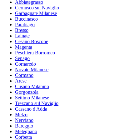
Abbiategrasso
Cernusco sul Naviglio
Garbagnate Milanese
Buccinasco
Parabiago
Bresso
Lainate
Cesano Boscone
Magenta
Peschiera Borromeo
Senago
Cornaredo
Novate Milanese
Cormano
Arese
Cusano Milanino
Gorgonzola
Settimo Milanese
Trezzano sul Naviglio
Cassano d Adda
Melzo
Nerviano
Bareggio
Melegnano
Corbetta