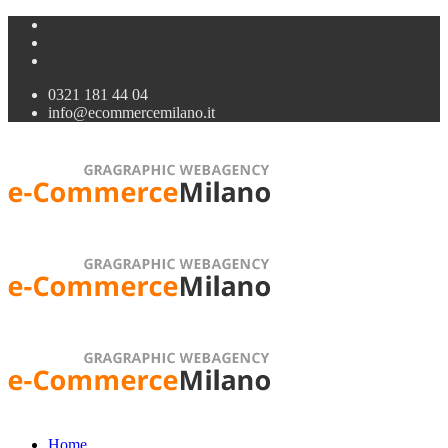
0321 181 44 04
info@ecommercemilano.it
Home