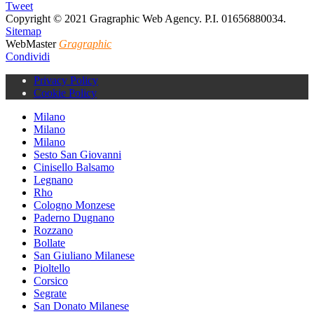
Tweet
Copyright © 2021 Gragraphic Web Agency. P.I. 01656880034.
Sitemap
WebMaster
Gragraphic
Condividi
Privacy Policy
Cookie Policy
Milano
Milano
Milano
Sesto San Giovanni
Cinisello Balsamo
Legnano
Rho
Cologno Monzese
Paderno Dugnano
Rozzano
Bollate
San Giuliano Milanese
Pioltello
Corsico
Segrate
San Donato Milanese