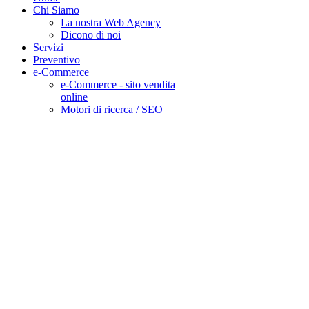
Chi Siamo
La nostra Web Agency
Dicono di noi
Servizi
Preventivo
e-Commerce
e-Commerce - sito vendita
online
Motori di ricerca / SEO
DESIDERI UN
PREVENTIVO
DETTAGLIATO
COSA ASPETTI CHIAMA IL
0321 181 44 04