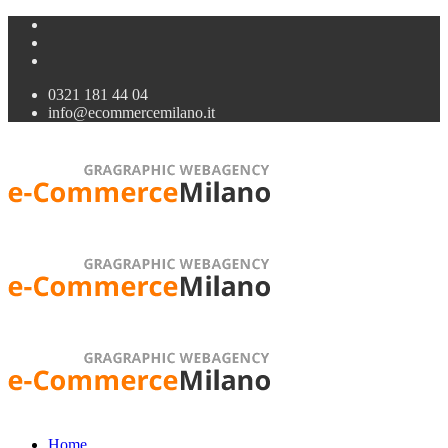
0321 181 44 04
info@ecommercemilano.it
Home