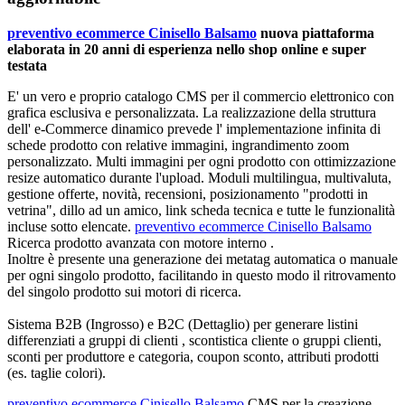
preventivo ecommerce Cinisello Balsamo
nuova piattaforma
elaborata in 20 anni di esperienza nello shop online e super
testata
E' un vero e proprio catalogo CMS per il commercio elettronico con
grafica esclusiva e personalizzata. La realizzazione della struttura
dell' e-Commerce dinamico prevede l'
implementazione infinita di
schede prodotto con relative immagini
, ingrandimento zoom
personalizzato. Multi immagini per ogni prodotto con ottimizzazione
resize automatico durante l'upload. Moduli multilingua, multivaluta,
gestione offerte, novità, recensioni, posizionamento "prodotti in
vetrina", dillo ad un amico, link scheda tecnica e tutte le funzionalità
incluse sotto elencate.
preventivo ecommerce Cinisello Balsamo
Ricerca prodotto avanzata con motore interno .
Inoltre è presente una
generazione dei metatag automatica o manuale
per ogni singolo prodotto
, facilitando in questo modo il ritrovamento
del singolo prodotto sui motori di ricerca.
Sistema B2B (Ingrosso) e B2C (Dettaglio) per generare listini
differenziati a gruppi di clienti
, scontistica cliente o gruppi clienti,
sconti per produttore e categoria, coupon sconto, attributi prodotti
(es. taglie colori).
preventivo ecommerce Cinisello Balsamo
CMS per la
creazione