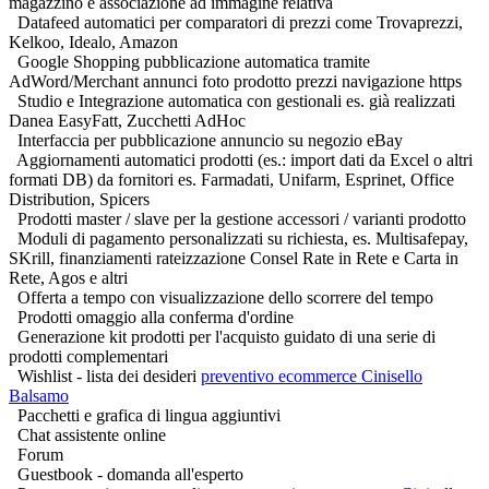
magazzino e associazione ad immagine relativa
Datafeed automatici per comparatori di prezzi come Trovaprezzi,
Kelkoo, Idealo, Amazon
Google Shopping pubblicazione automatica tramite
AdWord/Merchant annunci foto prodotto prezzi navigazione https
Studio e Integrazione automatica con gestionali es. già realizzati
Danea EasyFatt, Zucchetti AdHoc
Interfaccia per pubblicazione annuncio su negozio eBay
Aggiornamenti automatici prodotti (es.: import dati da Excel o altri
formati DB) da fornitori es. Farmadati, Unifarm, Esprinet, Office
Distribution, Spicers
Prodotti master / slave per la gestione accessori / varianti prodotto
Moduli di pagamento personalizzati su richiesta, es. Multisafepay,
SKrill, finanziamenti rateizzazione Consel Rate in Rete e Carta in
Rete, Agos e altri
Offerta a tempo con visualizzazione dello scorrere del tempo
Prodotti omaggio alla conferma d'ordine
Generazione kit prodotti per l'acquisto guidato di una serie di
prodotti complementari
Wishlist - lista dei desideri
preventivo ecommerce Cinisello
Balsamo
Pacchetti e grafica di lingua aggiuntivi
Chat assistente online
Forum
Guestbook - domanda all'esperto