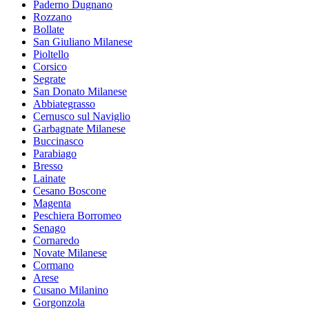
Paderno Dugnano
Rozzano
Bollate
San Giuliano Milanese
Pioltello
Corsico
Segrate
San Donato Milanese
Abbiategrasso
Cernusco sul Naviglio
Garbagnate Milanese
Buccinasco
Parabiago
Bresso
Lainate
Cesano Boscone
Magenta
Peschiera Borromeo
Senago
Cornaredo
Novate Milanese
Cormano
Arese
Cusano Milanino
Gorgonzola