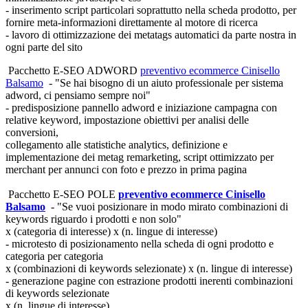
- inserimento script particolari soprattutto nella scheda prodotto, per
fornire meta-informazioni direttamente al motore di ricerca
- lavoro di ottimizzazione dei metatags automatici da parte nostra in
ogni parte del sito
Pacchetto E-SEO ADWORD
preventivo ecommerce Cinisello
Balsamo
- "Se hai bisogno di un aiuto professionale per sistema
adword, ci pensiamo sempre noi"
- predisposizione pannello adword e iniziazione campagna con
relative keyword, impostazione obiettivi per analisi delle
conversioni,
collegamento alle statistiche analytics, definizione e
implementazione dei metag remarketing, script ottimizzato per
merchant per annunci con foto e prezzo in prima pagina
Pacchetto E-SEO POLE
preventivo ecommerce Cinisello
Balsamo
- "Se vuoi posizionare in modo mirato combinazioni di
keywords riguardo i prodotti e non solo"
x (categoria di interesse) x (n. lingue di interesse)
- microtesto di posizionamento nella scheda di ogni prodotto e
categoria per categoria
x (combinazioni di keywords selezionate) x (n. lingue di interesse)
- generazione pagine con estrazione prodotti inerenti combinazioni
di keywords selezionate
x (n. lingue di interesse)