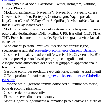
Collegamento ai social Facebook, Twitter, Instagram, Youtube,
Google Plus ecc.
Moduli di pagamento: Paypal IPN, Paypal Pro, Paypal Express
Checkout, Bonifico, Postepay, Contrassegno, Vaglia postale,
KeyClient (CartaSi X-Pay, CartaSi QuiPago), MonetaWeb Banca
Intesa, GestPay Banca Sella.
Moduli di spedizione con calcolo automatico delle spese in base al
peso e alla destinazione: DHL, FedEx, UPS, Bartolini, GLS, SDA,
TNT, Poste Italiane, ritiro in sede. Spedizione gratuita vincolata al
totale ordine.
Supplementi personalizzati (es.: ricarico per contrassegno,
spedizione assicurata)
preventivo ecommerce Cinisello Balsamo
Gestione illimitata gruppi clienti (es.: privati B2C/ aziende B2B) e
sconti e prezzi personalizzati per gruppi o singoli utenti.
Assegnazione automatica dei clienti al gruppo di appartenenza in
fase di iscrizione.
Gestione sconti per produttore e/o categorie, cliente, gruppi clienti
Offerte prodotti / buoni sconto
preventivo ecommerce Cinisello
Balsamo
Gestione ordini, gestione tramite editor ordini, fatture pro forma,
bolle di accompagnamento
Gestione richiesta preventivi
Filtro di ricerca dinamico interattivo
Smart suggest: suggerimento automatico parole chiave nel filtro di