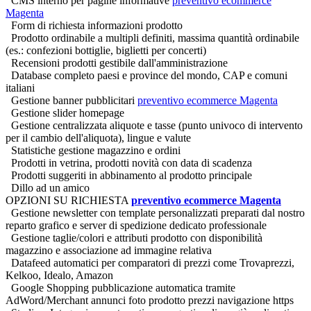
CMS interno per pagine informative
preventivo ecommerce
Magenta
Form di richiesta informazioni prodotto
Prodotto ordinabile a multipli definiti, massima quantità ordinabile
(es.: confezioni bottiglie, biglietti per concerti)
Recensioni prodotti gestibile dall'amministrazione
Database completo paesi e province del mondo, CAP e comuni
italiani
Gestione banner pubblicitari
preventivo ecommerce Magenta
Gestione slider homepage
Gestione centralizzata aliquote e tasse (punto univoco di intervento
per il cambio dell'aliquota), lingue e valute
Statistiche gestione magazzino e ordini
Prodotti in vetrina, prodotti novità con data di scadenza
Prodotti suggeriti in abbinamento al prodotto principale
Dillo ad un amico
OPZIONI SU RICHIESTA
preventivo ecommerce Magenta
Gestione newsletter con template personalizzati preparati dal nostro
reparto grafico e server di spedizione dedicato professionale
Gestione taglie/colori e attributi prodotto con disponibilità
magazzino e associazione ad immagine relativa
Datafeed automatici per comparatori di prezzi come Trovaprezzi,
Kelkoo, Idealo, Amazon
Google Shopping pubblicazione automatica tramite
AdWord/Merchant annunci foto prodotto prezzi navigazione https