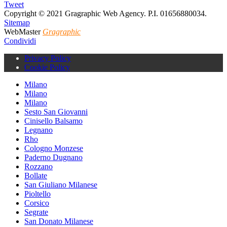
Tweet
Copyright © 2021 Gragraphic Web Agency. P.I. 01656880034.
Sitemap
WebMaster
Gragraphic
Condividi
Privacy Policy
Cookie Policy
Milano
Milano
Milano
Sesto San Giovanni
Cinisello Balsamo
Legnano
Rho
Cologno Monzese
Paderno Dugnano
Rozzano
Bollate
San Giuliano Milanese
Pioltello
Corsico
Segrate
San Donato Milanese