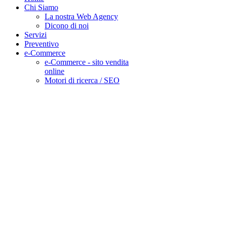
Chi Siamo
La nostra Web Agency
Dicono di noi
Servizi
Preventivo
e-Commerce
e-Commerce - sito vendita
online
Motori di ricerca / SEO
DESIDERI UN
PREVENTIVO
DETTAGLIATO
COSA ASPETTI CHIAMA IL
0321 181 44 04