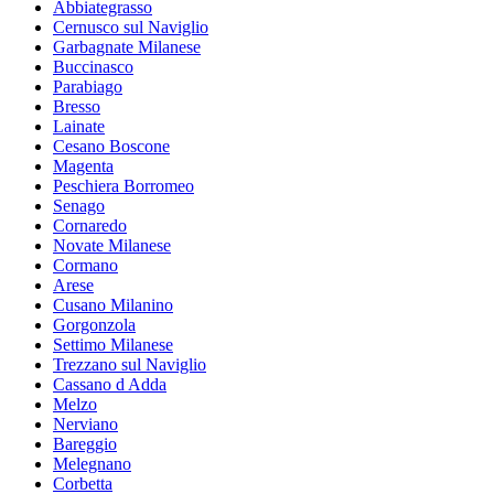
Abbiategrasso
Cernusco sul Naviglio
Garbagnate Milanese
Buccinasco
Parabiago
Bresso
Lainate
Cesano Boscone
Magenta
Peschiera Borromeo
Senago
Cornaredo
Novate Milanese
Cormano
Arese
Cusano Milanino
Gorgonzola
Settimo Milanese
Trezzano sul Naviglio
Cassano d Adda
Melzo
Nerviano
Bareggio
Melegnano
Corbetta