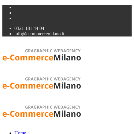
0321 181 44 04
info@ecommercemilano.it
Home