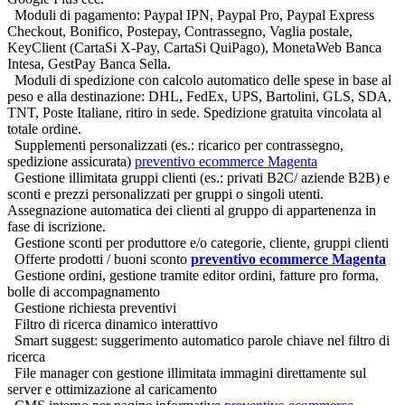
Moduli di pagamento: Paypal IPN, Paypal Pro, Paypal Express
Checkout, Bonifico, Postepay, Contrassegno, Vaglia postale,
KeyClient (CartaSi X-Pay, CartaSi QuiPago), MonetaWeb Banca
Intesa, GestPay Banca Sella.
Moduli di spedizione con calcolo automatico delle spese in base al
peso e alla destinazione: DHL, FedEx, UPS, Bartolini, GLS, SDA,
TNT, Poste Italiane, ritiro in sede. Spedizione gratuita vincolata al
totale ordine.
Supplementi personalizzati (es.: ricarico per contrassegno,
spedizione assicurata)
preventivo ecommerce Magenta
Gestione illimitata gruppi clienti (es.: privati B2C/ aziende B2B) e
sconti e prezzi personalizzati per gruppi o singoli utenti.
Assegnazione automatica dei clienti al gruppo di appartenenza in
fase di iscrizione.
Gestione sconti per produttore e/o categorie, cliente, gruppi clienti
Offerte prodotti / buoni sconto
preventivo ecommerce Magenta
Gestione ordini, gestione tramite editor ordini, fatture pro forma,
bolle di accompagnamento
Gestione richiesta preventivi
Filtro di ricerca dinamico interattivo
Smart suggest: suggerimento automatico parole chiave nel filtro di
ricerca
File manager con gestione illimitata immagini direttamente sul
server e ottimizazione al caricamento