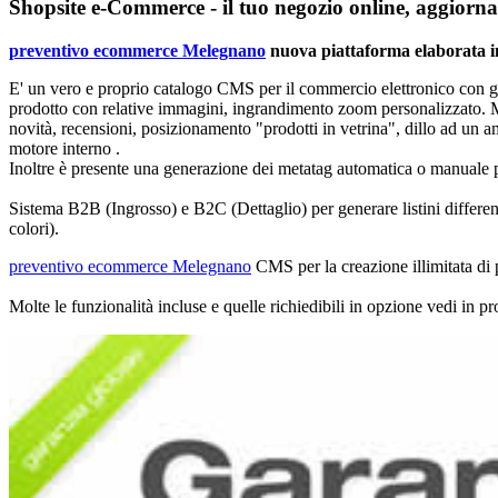
Shopsite e-Commerce - il tuo negozio online, aggiorna
preventivo ecommerce Melegnano
nuova piattaforma elaborata in 
E' un vero e proprio catalogo CMS per il commercio elettronico con gr
prodotto con relative immagini
, ingrandimento zoom personalizzato. Mu
novità, recensioni, posizionamento "prodotti in vetrina", dillo ad un am
motore interno .
Inoltre è presente una
generazione dei metatag automatica o manuale p
Sistema B2B (Ingrosso) e B2C (Dettaglio) per generare listini differenz
colori).
preventivo ecommerce Melegnano
CMS per la
creazione illimitata di
Molte le funzionalità incluse e quelle richiedibili in opzione vedi in p