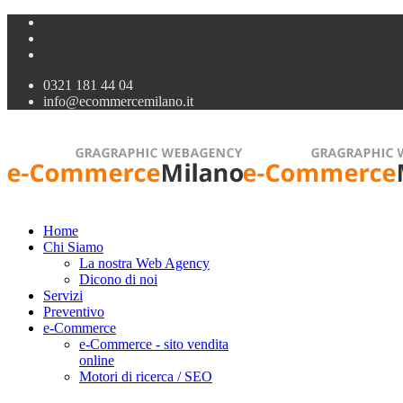
0321 181 44 04
info@ecommercemilano.it
Home
Chi Siamo
La nostra Web Agency
Dicono di noi
Servizi
Preventivo
e-Commerce
e-Commerce - sito vendita
online
Motori di ricerca / SEO