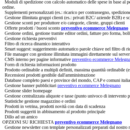
Moduli di spedizione con calcolo automatico delle spese in base al pe
ordine.
Supplementi personalizzati (es.: ricarico per contrassegno, spedizion
Gestione illimitata gruppi clienti (es.: privati B2C/ aziende B2B) e sc
Gestione sconti per produttore e/o categorie, cliente, gruppi clienti
Offerte prodotti / buoni sconto
preventivo ecommerce Melegnano
Gestione ordini, gestione tramite editor ordini, fatture pro forma, b
Gestione richiesta preventivi
Filtro di ricerca dinamico interattivo
Smart suggest: suggerimento automatico parole chiave nel filtro di ri
File manager con gestione illimitata immagini direttamente sul server
CMS interno per pagine informative
preventivo ecommerce Melegn
Form di richiesta informazioni prodotto
Prodotto ordinabile a multipli definiti, massima quantità ordinabile (es.
Recensioni prodotti gestibile dall'amministrazione
Database completo paesi e province del mondo, CAP e comuni italia
Gestione banner pubblicitari
preventivo ecommerce Melegnano
Gestione slider homepage
Gestione centralizzata aliquote e tasse (punto univoco di intervento pe
Statistiche gestione magazzino e ordini
Prodotti in vetrina, prodotti novità con data di scadenza
Prodotti suggeriti in abbinamento al prodotto principale
Dillo ad un amico
OPZIONI SU RICHIESTA
preventivo ecommerce Melegnano
Gestione newsletter con template personalizzati preparati dal nostro r